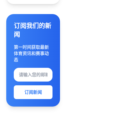
势解析
冠书写
六大创
中国乒
新玩法
乓新传
深度盘
奇时代
订阅我们的新
点
荣耀与
闻
梦想交
相辉映
第一时间获取最新
体育资讯和赛事动
态
订阅新闻