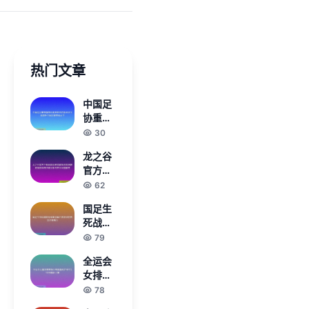
热门文章
中国足
协重整
旗鼓迈
30
向未来
龙之谷
开启新
官方下
长征全
载最新
62
面提升
版安装
中国足
国足生
教程与
球整体
死战惜
高速获
水平
败无缘
79
取指南
美加墨
详细步
全运会
世界杯
骤分享
女排决
彻底告
与常见
赛赛程
78
别全球
问题解
公布揭
舞台
答