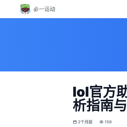
lol官
析指南与
2个月前
158