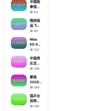
中国跆
幕战定
拳道队
于7月
世锦赛
83
10日精
斩获一
彩上演
围绕极
银八铜
品飞车
再创历
15变速
95
史佳绩
2探秘
Nike
竞速沉
KD 4
浸体验
金牌配
107
的深度
色将于
解读全
中国男
2025
景分析
女足出
年秋季
战东亚
146
回归 再
杯 年轻
度点燃
聚焦
国足能
球鞋热
2026
否打破
潮
年度最
180
恐韩魔
火爆射
咒迎接
国乒女
击类网
挑战
团再登
络游戏
巅峰奥
180
全景趋
运五连