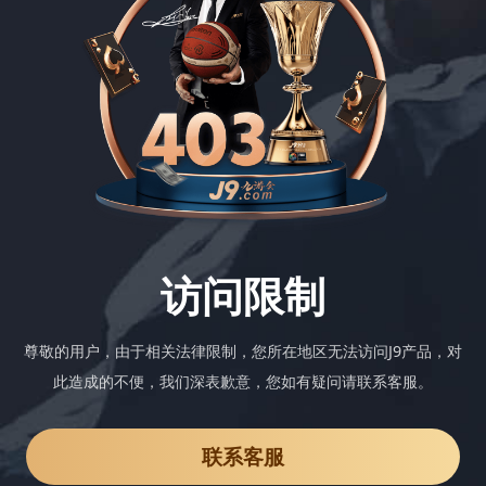
访问限制
尊敬的用户，由于相关法律限制，您所在地区无法访问J9产品，对
此造成的不便，我们深表歉意，您如有疑问请联系客服。
联系客服